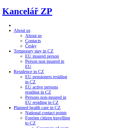
Kancelář ZP
About us
About us
Contacts
Česky
Temporary stay in CZ
EU insured person
Person non insured in
EU
Residence in CZ
EU pensioners residing
in CZ
EU active persons
residing in CZ
Persons non-insured in
EU residing in CZ
Planned health care in CZ
National contact points
Foreign citizen travelling
to CZ