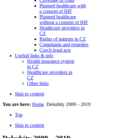
Coverage of costs
Planned healthcare with
a consent of HIF
Planned healthcare
without a consent of HIF
Healthcare providers in
CZ
Rights of patients in CZ
Complaints and remedies
Czech legal acts
Usefull links & info
Health insurance system
in CZ
Healthcare providers in
CZ
Other links
Skip to content
You are here:
Home
Dekubity 2009 – 2019
Top
Skip to content