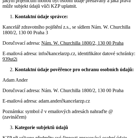
jakým příjemcům mohou být osobní údaje předávány a jaká práva
může subjekt údajů vůči KZP uplatnit.
Kontaktní údaje správce:
Kancelář zdravotního pojištění z.s., se sídlem Nám. W. Churchilla
1800/2, 130 00 Praha 3
Doručovací adresa:
Nám. W. Churchilla 1800/2, 130 00 Praha
E-mailová adresa: info
∂
kancelarzp.cz, identifikátor datové schránky:
939ut2i
Kontaktní údaje pověřence pro ochranu osobních údajů:
Adam Ander
Doručovací adresa: Nám. W. Churchilla 1800/2, 130 00 Praha
E-mailová adresa: adam.ander
∂
kancelarzp.cz
Poznámka: symbol
∂
v emailových adresách nahraďte @
(zavináčem)
Kategorie subjektů údajů
KZP při výkonu předmětu své činnosti zpracovává osobní údaje