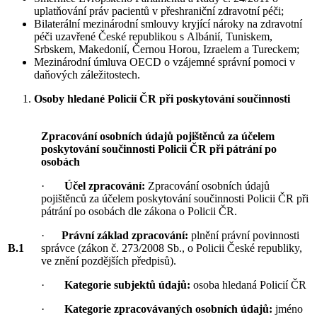
uplatňování práv pacientů v přeshraniční zdravotní péči;
Bilaterální mezinárodní smlouvy kryjící nároky na zdravotní
péči uzavřené České republikou s Albánií, Tuniskem,
Srbskem, Makedonií, Černou Horou, Izraelem a Tureckem;
Mezinárodní úmluva OECD o vzájemné správní pomoci v
daňových záležitostech.
Osoby hledané Policií ČR při poskytování součinnosti
Zpracování osobních údajů pojištěnců za účelem
poskytování součinnosti Policii ČR při pátrání po
osobách
·
Účel zpracování:
Zpracování osobních údajů
pojištěnců za účelem poskytování součinnosti Policii ČR při
pátrání po osobách dle zákona o Policii ČR.
·
Právní základ zpracování:
plnění právní povinnosti
B.1
správce (zákon č. 273/2008 Sb., o Policii České republiky,
ve znění pozdějších předpisů).
·
Kategorie subjektů údajů:
osoba hledaná Policií ČR
·
Kategorie zpracovávaných osobních údajů:
jméno