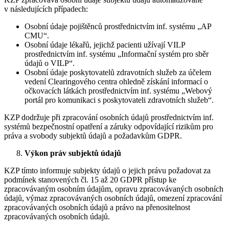
v následujících případech:
Osobní údaje pojištěnců prostřednictvím inf. systému „AP
CMU“.
Osobní údaje lékařů, jejichž pacienti užívají VILP
prostřednictvím inf. systému „Informační systém pro sběr
údajů o VILP“.
Osobní údaje poskytovatelů zdravotních služeb za účelem
vedení Clearingového centra ohledně získání informací o
očkovacích látkách prostřednictvím inf. systému „Webový
portál pro komunikaci s poskytovateli zdravotních služeb“.
KZP dodržuje při zpracování osobních údajů prostřednictvím inf.
systémů bezpečnostní opatření a záruky odpovídající rizikům pro
práva a svobody subjektů údajů a požadavkům GDPR.
Výkon práv subjektů údajů
KZP tímto informuje subjekty údajů o jejich právu požadovat za
podmínek stanovených čl. 15 až 20 GDPR přístup ke
zpracovávaným osobním údajům, opravu zpracovávaných osobních
údajů, výmaz zpracovávaných osobních údajů, omezení zpracování
zpracovávaných osobních údajů a právo na přenositelnost
zpracovávaných osobních údajů.