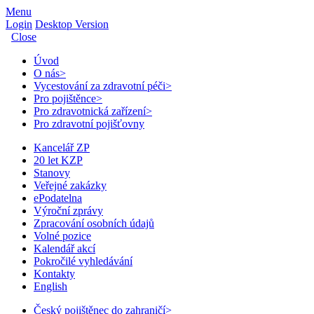
Menu
Login
Desktop Version
Close
Úvod
O nás
>
Vycestování za zdravotní péči
>
Pro pojištěnce
>
Pro zdravotnická zařízení
>
Pro zdravotní pojišťovny
Kancelář ZP
20 let KZP
Stanovy
Veřejné zakázky
ePodatelna
Výroční zprávy
Zpracování osobních údajů
Volné pozice
Kalendář akcí
Pokročilé vyhledávání
Kontakty
English
Český pojištěnec do zahraničí
>