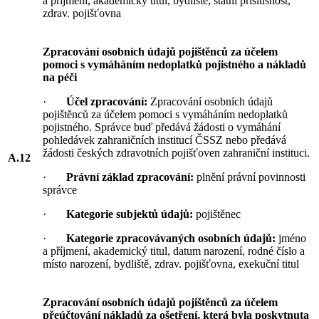
a příjmení, akademický titul, bydliště, státní příslušnost,
zdrav. pojišťovna
Zpracování osobních údajů pojištěnců za účelem
pomoci s vymáháním nedoplatků pojistného a nákladů
na péči
·
Účel zpracování:
Zpracování osobních údajů
pojištěnců za účelem pomoci s vymáháním nedoplatků
pojistného. Správce buď předává žádosti o vymáhání
pohledávek zahraničních institucí ČSSZ nebo předává
žádosti českých zdravotních pojišťoven zahraniční instituci.
A.12
·
Právní základ zpracování:
plnění právní povinnosti
správce
·
Kategorie subjektů údajů:
pojištěnec
·
Kategorie zpracovávaných osobních údajů:
jméno
a příjmení, akademický titul, datum narození, rodné číslo a
místo narození, bydliště, zdrav. pojišťovna, exekuční titul
Zpracování osobních údajů pojištěnců za účelem
přeúčtování nákladů za ošetření, která byla poskytnuta