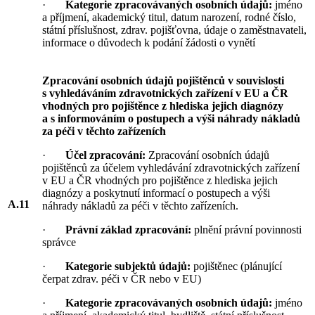
·
Kategorie zpracovávaných osobních údajů:
jméno
a příjmení, akademický titul, datum narození, rodné číslo,
státní příslušnost, zdrav. pojišťovna, údaje o zaměstnavateli,
informace o důvodech k podání žádosti o vynětí
Zpracování osobních údajů pojištěnců v souvislosti
s vyhledáváním zdravotnických zařízení v EU a ČR
vhodných pro pojištěnce z hlediska jejich diagnózy
a s informováním o postupech a výši náhrady nákladů
za péči v těchto zařízeních
·
Účel zpracování:
Zpracování osobních údajů
pojištěnců za účelem vyhledávání zdravotnických zařízení
v EU a ČR vhodných pro pojištěnce z hlediska jejich
diagnózy a poskytnutí informací o postupech a výši
A.11
náhrady nákladů za péči v těchto zařízeních.
·
Právní základ zpracování:
plnění právní povinnosti
správce
·
Kategorie subjektů údajů:
pojištěnec (plánující
čerpat zdrav. péči v ČR nebo v EU)
·
Kategorie zpracovávaných osobních údajů:
jméno