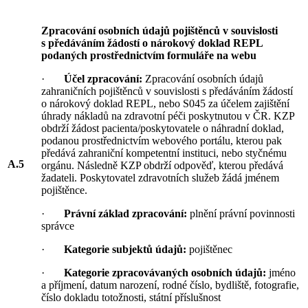
Zpracování osobních údajů pojištěnců v souvislosti
s předáváním žádostí o nárokový doklad REPL
podaných prostřednictvím formuláře na webu
·
Účel zpracování:
Zpracování osobních údajů
zahraničních pojištěnců v souvislosti s předáváním žádostí
o nárokový doklad REPL, nebo S045 za účelem zajištění
úhrady nákladů na zdravotní péči poskytnutou v ČR. KZP
obdrží žádost pacienta/poskytovatele o náhradní doklad,
podanou prostřednictvím webového portálu, kterou pak
předává zahraniční kompetentní instituci, nebo styčnému
A.5
orgánu. Následně KZP obdrží odpověď, kterou předává
žadateli. Poskytovatel zdravotních služeb žádá jménem
pojištěnce.
·
Právní základ zpracování:
plnění právní povinnosti
správce
·
Kategorie subjektů údajů:
pojištěnec
·
Kategorie zpracovávaných osobních údajů:
jméno
a příjmení, datum narození, rodné číslo, bydliště, fotografie,
číslo dokladu totožnosti, státní příslušnost