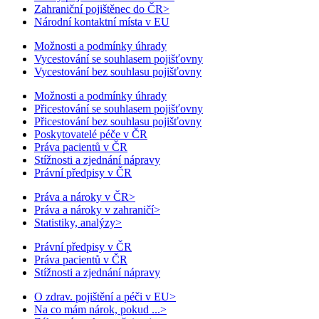
Zahraniční pojištěnec do ČR
>
Národní kontaktní místa v EU
Možnosti a podmínky úhrady
Vycestování se souhlasem pojišťovny
Vycestování bez souhlasu pojišťovny
Možnosti a podmínky úhrady
Přicestování se souhlasem pojišťovny
Přicestování bez souhlasu pojišťovny
Poskytovatelé péče v ČR
Práva pacientů v ČR
Stížnosti a zjednání nápravy
Právní předpisy v ČR
Práva a nároky v ČR
>
Práva a nároky v zahraničí
>
Statistiky, analýzy
>
Právní předpisy v ČR
Práva pacientů v ČR
Stížnosti a zjednání nápravy
O zdrav. pojištění a péči v EU
>
Na co mám nárok, pokud ...
>