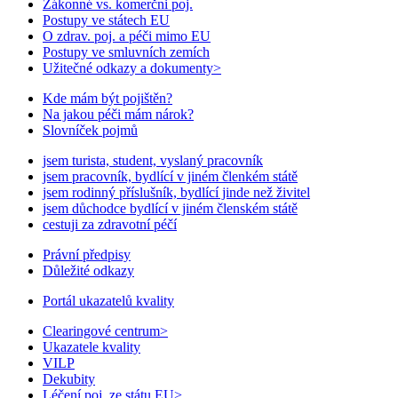
Zákonné vs. komerčni poj.
Postupy ve státech EU
O zdrav. poj. a péči mimo EU
Postupy ve smluvních zemích
Užitečné odkazy a dokumenty
>
Kde mám být pojištěn?
Na jakou péči mám nárok?
Slovníček pojmů
jsem turista, student, vyslaný pracovník
jsem pracovník, bydlící v jiném členkém státě
jsem rodinný příslušník, bydlící jinde než živitel
jsem důchodce bydlící v jiném členském státě
cestuji za zdravotní péčí
Právní předpisy
Důležité odkazy
Portál ukazatelů kvality
Clearingové centrum
>
Ukazatele kvality
VILP
Dekubity
Léčení poj. ze státu EU
>