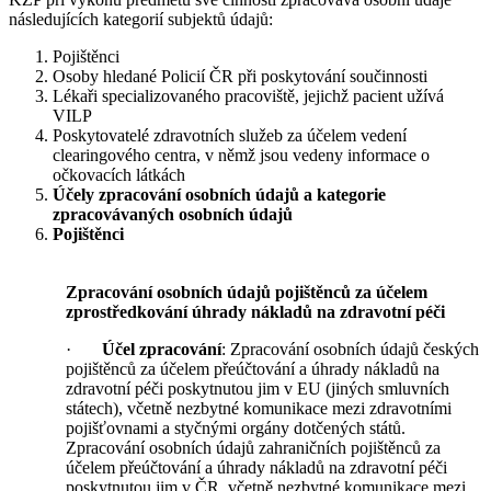
následujících kategorií subjektů údajů:
Pojištěnci
Osoby hledané Policií ČR při poskytování součinnosti
Lékaři specializovaného pracoviště, jejichž pacient užívá
VILP
Poskytovatelé zdravotních služeb za účelem vedení
clearingového centra, v němž jsou vedeny informace o
očkovacích látkách
Účely zpracování osobních údajů a kategorie
zpracovávaných osobních údajů
Pojištěnci
Zpracování osobních údajů pojištěnců za účelem
zprostředkování úhrady nákladů na zdravotní péči
·
Účel zpracování
: Zpracování osobních údajů českých
pojištěnců za účelem přeúčtování a úhrady nákladů na
zdravotní péči poskytnutou jim v EU (jiných smluvních
státech), včetně nezbytné komunikace mezi zdravotními
pojišťovnami a styčnými orgány dotčených států.
Zpracování osobních údajů zahraničních pojištěnců za
účelem přeúčtování a úhrady nákladů na zdravotní péči
poskytnutou jim v ČR, včetně nezbytné komunikace mezi