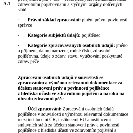
A.1
zdravotními pojišťovnami a styčnými orgány dotčených
států.
·
Právní základ zpracování:
plnění právní povinnosti
správce
·
Kategorie subjektů údajů:
pojištěnec
·
Kategorie zpracovávaných osobních údajů:
jméno
a příjmení, datum narození, rodné číslo, zdravotní
pojišťovna, údaje o zdrav. stavu, vyúčtování poskytnuté
zdrav. péče
Zpracování osobních údajů v souvislosti se
zpracováním a výměnou relevantní dokumentace za
účelem stanovení práv a povinností pojištěnce
z hlediska účasti ve zdravotním pojištění a nároku na
úhradu zdravotní péče
·
Účel zpracování:
Zpracování osobních údajů
pojištěnce v souvislosti s výměnou relevantní dokumentace
mezi institucemi ČR, institucemi EU a institucemi
smluvních států za účelem stanovení práv a povinností
pojištěnce z hlediska účasti ve zdravotním pojištění a