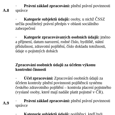
·
Právní základ zpracování:
plnění právní povinnosti
A.8
správce
·
Kategorie subjektů údajů:
osoby, u nichž ČSSZ
určila použitelný právní předpis v oblasti sociálního
zabezpečení
·
Kategorie zpracovávaných osobních údajů:
jméno
a příjmení, datum narození, rodné číslo, bydliště, státní
příslušnost, zdravotní pojištění, číslo dokladu totožnosti,
údaje o pojistných dobách
Zpracování osobních údajů za účelem výkonu
kontrolní činnosti
·
Účel zpracování:
Zpracování osobních údajů za
účelem kontroly plnění povinnosti pojištěnců systému
českého zdravotního pojištění – kontrola placení pojistného
(vyslané osoby, které mají nadále platit pojistné v ČR).
·
Právní základ zpracování:
plnění právní povinnosti
A.9
správce
·
Kategorie subjektů údajů:
pojištěnci, kteří byli