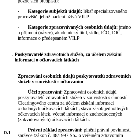
pozdějších předpisů);
·
Kategorie subjektů údajů:
lékař specializovaného
pracoviště, jehož pacient užívá VILP
·
Kategorie zpracovávaných osobních údajů:
jméno
a příjmení (název), akademický titul, sídlo, IČO, DIČ,
informace o předepsaném VILP
Poskytovatelé zdravotních služeb, za účelem získání
informací o očkovacích látkách
Zpracování osobních údajů poskytovatelů zdravotních
služeb v souvislosti s očkováním
·
Účel zpracování:
Zpracování osobních údajů
poskytovatelů zdravotních služeb v souvislosti s činností
Clearingového centra za účelem získání informací
o dodaných očkovacích látkách, stavu zásob jednotlivých
očkovacích látek, včetně informací o znehodnocených
(zlikvidovaných) očkovacích látkách.
·
Právní základ zpracování:
plnění právní povinnosti
D.1
správce (zákon č. 48/1997 Sb., o veřejném zdravotním