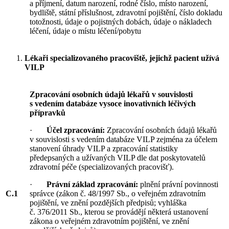
a příjmení, datum narození, rodné číslo, místo narození,
bydliště, státní příslušnost, zdravotní pojištění, číslo dokladu
totožnosti, údaje o pojistných dobách, údaje o nákladech
léčení, údaje o místu léčení/pobytu
Lékaři specializovaného pracoviště, jejichž pacient užívá
VILP
Zpracování osobních údajů lékařů v souvislosti
s vedením databáze vysoce inovativních léčivých
přípravků
·
Účel zpracování:
Zpracování osobních údajů lékařů
v souvislosti s vedením databáze VILP zejména za účelem
stanovení úhrady VILP a zpracování statistiky
předepsaných a užívaných VILP dle dat poskytovatelů
zdravotní péče (specializovaných pracovišť).
·
Právní základ zpracování:
plnění právní povinnosti
C.1
správce (zákon č. 48/1997 Sb., o veřejném zdravotním
pojištění, ve znění pozdějších předpisů; vyhláška
č. 376/2011 Sb., kterou se provádějí některá ustanovení
zákona o veřejném zdravotním pojištění, ve znění