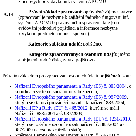
změnových požadavků inf. systému AP CMU.
·
Právní základ zpracování
: oprávněné zájmy správce
A.14
(zpracování je nezbytné k zajištění řádného fungování inf.
systému AP CMU spravovaného správcem, kde jsou
evidováni jednotliví pojištěnci a informace nezbytné
k výkonu předmětu činnosti správce)
·
Kategorie subjektů údajů
: pojištěnec
·
Kategorie zpracovávaných osobních údajů
: jméno
a příjmení, rodné číslo, zdrav. pojišťovna
Právním základem pro zpracování osobních údajů
pojištěnců
jsou:
Nařízení Evropského parlamentu a Rady (ES) č. 883/2004
, o
koordinaci systémů sociálního zabezpečení;
Nařízení Evropského parlamentu a Rady (ES) č. 987/2009
,
kterým se stanoví prováděcí pravidla k nařízení 883/2004;
Nařízení EP a Rady (EU) č. 465/2012
, kterým se mění
Nařízení č. 883/2004 a č. 987/2009;
Nařízení Evropského parlamentu a Rady (EU) č. 1231/2010
,
kterým se rozšiřuje osobní rozsah nařízení č. 883/2004 a č.
987/2009 na osoby ze třetích států;
Směrnice Evropského Parlamentu a Rady č. 24/2011 o