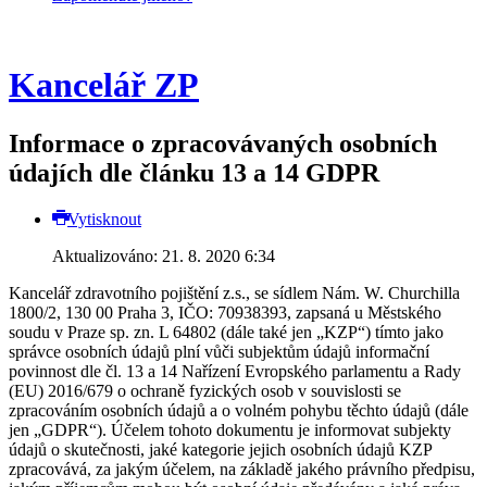
Kancelář ZP
Informace o zpracovávaných osobních
údajích dle článku 13 a 14 GDPR
Vytisknout
Aktualizováno: 21. 8. 2020 6:34
Kancelář zdravotního pojištění z.s., se sídlem Nám. W. Churchilla
1800/2, 130 00 Praha 3, IČO: 70938393, zapsaná u Městského
soudu v Praze sp. zn. L 64802 (dále také jen „KZP“) tímto jako
správce osobních údajů plní vůči subjektům údajů informační
povinnost dle čl. 13 a 14 Nařízení Evropského parlamentu a Rady
(EU) 2016/679 o ochraně fyzických osob v souvislosti se
zpracováním osobních údajů a o volném pohybu těchto údajů (dále
jen „GDPR“). Účelem tohoto dokumentu je informovat subjekty
údajů o skutečnosti, jaké kategorie jejich osobních údajů KZP
zpracovává, za jakým účelem, na základě jakého právního předpisu,