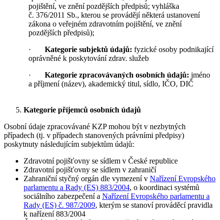
pojištění, ve znění pozdějších předpisů; vyhláška
č. 376/2011 Sb., kterou se provádějí některá ustanovení
zákona o veřejném zdravotním pojištění, ve znění
pozdějších předpisů);
·
Kategorie subjektů údajů:
fyzické osoby podnikající
oprávněné k poskytování zdrav. služeb
·
Kategorie zpracovávaných osobních údajů:
jméno
a příjmení (název), akademický titul, sídlo, IČO, DIČ
Kategorie příjemců osobních údajů
Osobní údaje zpracovávané KZP mohou být v nezbytných
případech (tj. v případech stanovených právními předpisy)
poskytnuty následujícím subjektům údajů:
Zdravotní pojišťovny se sídlem v České republice
Zdravotní pojišťovny se sídlem v zahraničí
Zahraniční styčný orgán dle vymezení v
Nařízení Evropského
parlamentu a Rady (ES) 883/2004
, o koordinaci systémů
sociálního zabezpečení a
Nařízení Evropského parlamentu a
Rady (ES) č. 987/2009
, kterým se stanoví prováděcí pravidla
k nařízení 883/2004