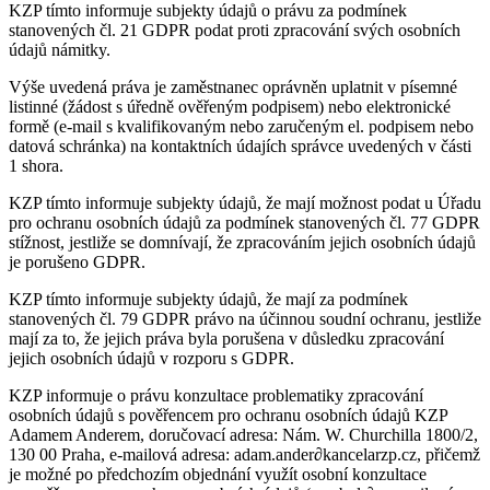
KZP tímto informuje subjekty údajů o právu za podmínek
stanovených čl. 21 GDPR podat proti zpracování svých osobních
údajů námitky.
Výše uvedená práva je zaměstnanec oprávněn uplatnit v písemné
listinné (žádost s úředně ověřeným podpisem) nebo elektronické
formě (e-mail s kvalifikovaným nebo zaručeným el. podpisem nebo
datová schránka) na kontaktních údajích správce uvedených v části
1 shora.
KZP tímto informuje subjekty údajů, že mají možnost podat u Úřadu
pro ochranu osobních údajů za podmínek stanovených čl. 77 GDPR
stížnost, jestliže se domnívají, že zpracováním jejich osobních údajů
je porušeno GDPR.
KZP tímto informuje subjekty údajů, že mají za podmínek
stanovených čl. 79 GDPR právo na účinnou soudní ochranu, jestliže
mají za to, že jejich práva byla porušena v důsledku zpracování
jejich osobních údajů v rozporu s GDPR.
KZP informuje o právu konzultace problematiky zpracování
osobních údajů s pověřencem pro ochranu osobních údajů KZP
Adamem Anderem, doručovací adresa: Nám. W. Churchilla 1800/2,
130 00 Praha, e-mailová adresa: adam.ander
∂
kancelarzp.cz, přičemž
je možné po předchozím objednání využít osobní konzultace