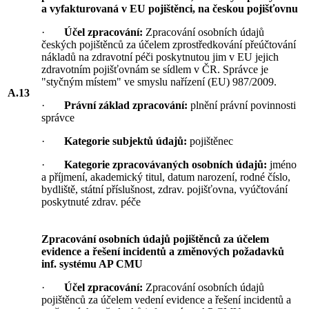
a vyfakturovaná v EU pojištěnci, na českou pojišťovnu
·
Účel zpracování:
Zpracování osobních údajů
českých pojištěnců za účelem zprostředkování přeúčtování
nákladů na zdravotní péči poskytnutou jim v EU jejich
zdravotním pojišťovnám se sídlem v ČR. Správce je
"styčným místem" ve smyslu nařízení (EU) 987/2009.
A.13
·
Právní základ zpracování:
plnění právní povinnosti
správce
·
Kategorie subjektů údajů:
pojištěnec
·
Kategorie zpracovávaných osobních údajů:
jméno
a příjmení, akademický titul, datum narození, rodné číslo,
bydliště, státní příslušnost, zdrav. pojišťovna, vyúčtování
poskytnuté zdrav. péče
Zpracování osobních údajů pojištěnců za účelem
evidence a řešení incidentů a změnových požadavků
inf. systému AP CMU
·
Účel zpracování:
Zpracování osobních údajů
pojištěnců za účelem vedení evidence a řešení incidentů a