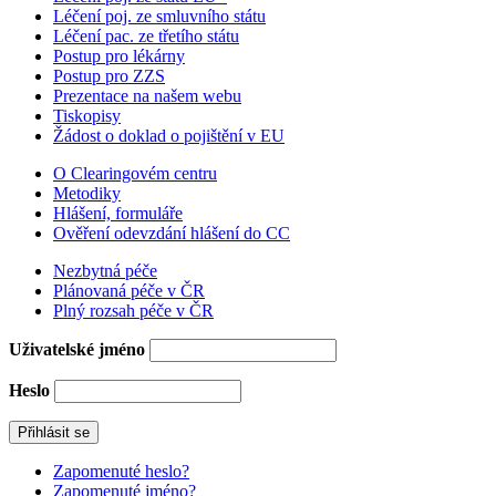
Léčení poj. ze smluvního státu
Léčení pac. ze třetího státu
Postup pro lékárny
Postup pro ZZS
Prezentace na našem webu
Tiskopisy
Žádost o doklad o pojištění v EU
O Clearingovém centru
Metodiky
Hlášení, formuláře
Ověření odevzdání hlášení do CC
Nezbytná péče
Plánovaná péče v ČR
Plný rozsah péče v ČR
Uživatelské jméno
Heslo
Zapomenuté heslo?
Zapomenuté jméno?