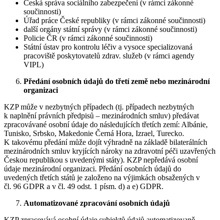
Česká správa sociálního zabezpečení (v rámci zákonné
součinnosti)
Úřad práce České republiky (v rámci zákonné součinnosti)
další orgány státní správy (v rámci zákonné součinnosti)
Policie ČR (v rámci zákonné součinnosti)
Státní ústav pro kontrolu léčiv a vysoce specializovaná
pracoviště poskytovatelů zdrav. služeb (v rámci agendy
VIPL)
Předání osobních údajů do třetí země nebo mezinárodní
organizaci
KZP může v nezbytných případech (tj. případech nezbytných
k naplnění právních předpisů – mezinárodních smluv) předávat
zpracovávané osobní údaje do následujících třetích zemí: Albánie,
Tunisko, Srbsko, Makedonie Černá Hora, Izrael, Turecko.
K takovému předání může dojít výhradně na základě bilaterálních
mezinárodních smluv kryjících nároky na zdravotní péči uzavřených
Českou republikou s uvedenými státy). KZP nepředává osobní
údaje mezinárodní organizaci. Předání osobních údajů do
uvedených třetích států je založeno na výjimkách obsažených v
čl. 96 GDPR a v čl. 49 odst. 1 písm. d) a e) GDPR.
Automatizované zpracování osobních údajů
KZP zpracovává osobní údaje subjektů údajů automatizovaně