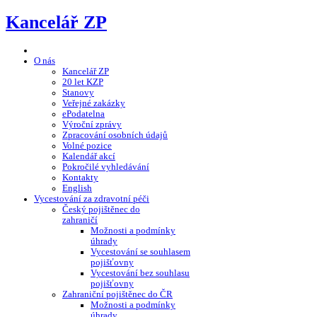
Kancelář ZP
O nás
Kancelář ZP
20 let KZP
Stanovy
Veřejné zakázky
ePodatelna
Výroční zprávy
Zpracování osobních údajů
Volné pozice
Kalendář akcí
Pokročilé vyhledávání
Kontakty
English
Vycestování za zdravotní péči
Český pojištěnec do
zahraničí
Možnosti a podmínky
úhrady
Vycestování se souhlasem
pojišťovny
Vycestování bez souhlasu
pojišťovny
Zahraniční pojištěnec do ČR
Možnosti a podmínky
úhrady