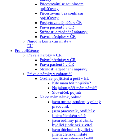
Přicestování se souhlasem
pojišťovny
Přicestování bez souhlasu
pojišťovny
Poskytovatelé péče v ČR
Práva pacientů v ČR
Stížnosti a zjednání nápravy
Právní předpisy v ČR
Národní kontaktní místa v
EU
Pro pojištěnce
Práva a nároky v ČR
Právní předpisy v ČR
Práva pacientů v ČR
Stížnosti a zjednání nápravy
Práva a nároky v zahraničí
O zdrav. pojištění a péči v EU
Kde mám být pojištěn?
Na jakou péči mám nárok?
Slovníček pojmů
Na co mám nárok, pokud ...
jsem turista, student, vyslaný
pracovník
jsem pracovník, bydlící v
jiném členkém státě
jsem rodinný příslušník,
bydlící jinde než živitel
jsem důchodce bydlící v
jiném členském státě