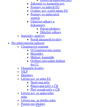
cestuji za zdravotní péčí
Zákonné vs. komerčni poj.
Postupy ve státech EU
O zdrav. poj. a péči mimo EU
Postupy ve smluvních
zemích
Užitečné odkazy a
dokumenty
Právní předpisy
Důležité odkazy
Statistiky, analýzy
Portál ukazatelů kvality
Pro zdravotnická zařízení
Clearingové centrum
O Clearingovém centru
Metodiky
Hlášení, formuláře
Ověření odevzdání hlášení
do CC
Ukazatele kvality
VILP
Dekubity
Léčení poj. ze státu EU
Nezbytná péče
Plánovaná péče v ČR
Plný rozsah péče v ČR
Léčení poj. ze smluvního
státu
Léčení pac. ze třetího státu
Postup pro lékárny