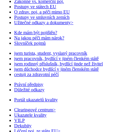
Zákonné vs. komerčni poj.
Postupy ve státech EU
O zdrav. poj. a péči mimo EU
Postupy ve smluvních zemích
Užitečné odkazy a dokumenty
>
Kde mám být pojištěn?
Na jakou péči mám nárok?
Slovníček pojmů
jsem turista, student, vyslaný pracovník
jsem pracovník, bydlící v jiném členkém státě
jsem rodinný příslušník, bydlící jinde než živitel
jsem důchodce bydlící v jiném členském státě
cestuji za zdravotní péčí
Právní předpisy
Důležité odkazy
Portál ukazatelů kvality
Clearingové centrum
>
Ukazatele kvality
VILP
Dekubity
Léčení poj. ze státu EU
>