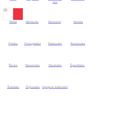
sko
Malta
Německo
Nizozemí
Norsko
Polsko
Portugalsko
Rakousko
Rumunsko
Řecko
Slovensko
Slovinsko
Španělsko
Švédsko
Švýcarsko
Spojené království