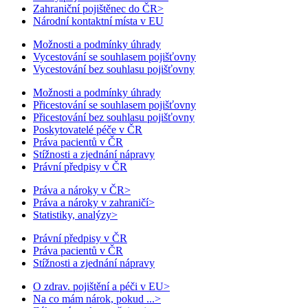
Zahraniční pojištěnec do ČR
>
Národní kontaktní místa v EU
Možnosti a podmínky úhrady
Vycestování se souhlasem pojišťovny
Vycestování bez souhlasu pojišťovny
Možnosti a podmínky úhrady
Přicestování se souhlasem pojišťovny
Přicestování bez souhlasu pojišťovny
Poskytovatelé péče v ČR
Práva pacientů v ČR
Stížnosti a zjednání nápravy
Právní předpisy v ČR
Práva a nároky v ČR
>
Práva a nároky v zahraničí
>
Statistiky, analýzy
>
Právní předpisy v ČR
Práva pacientů v ČR
Stížnosti a zjednání nápravy
O zdrav. pojištění a péči v EU
>
Na co mám nárok, pokud ...
>