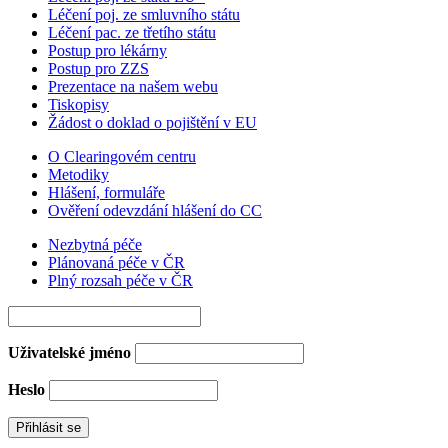
Léčení poj. ze smluvního státu
Léčení pac. ze třetího státu
Postup pro lékárny
Postup pro ZZS
Prezentace na našem webu
Tiskopisy
Žádost o doklad o pojištění v EU
O Clearingovém centru
Metodiky
Hlášení, formuláře
Ověření odevzdání hlášení do CC
Nezbytná péče
Plánovaná péče v ČR
Plný rozsah péče v ČR
Uživatelské jméno
Heslo