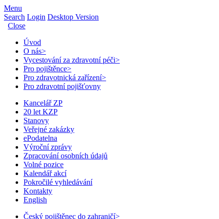
Menu
Search
Login
Desktop Version
Close
Úvod
O nás
>
Vycestování za zdravotní péči
>
Pro pojištěnce
>
Pro zdravotnická zařízení
>
Pro zdravotní pojišťovny
Kancelář ZP
20 let KZP
Stanovy
Veřejné zakázky
ePodatelna
Výroční zprávy
Zpracování osobních údajů
Volné pozice
Kalendář akcí
Pokročilé vyhledávání
Kontakty
English
Český pojištěnec do zahraničí
>