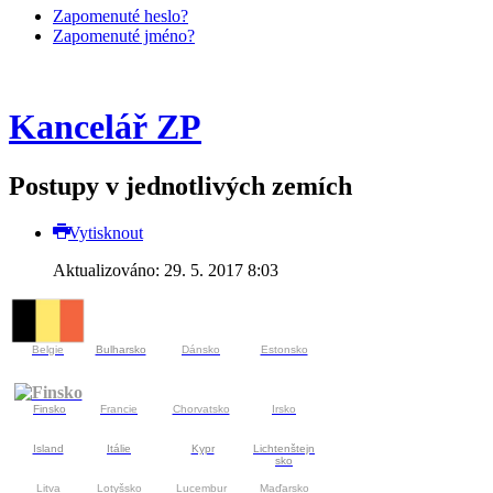
Zapomenuté heslo?
Zapomenuté jméno?
Kancelář ZP
Postupy v jednotlivých zemích
Vytisknout
Aktualizováno: 29. 5. 2017 8:03
Belgie
Bulharsko
Dánsko
Estonsko
Finsko
Francie
Chorvatsko
Irsko
Island
Itálie
Kypr
Lichtenštejn
sko
Litva
Lotyšsko
Lucembur
Maďarsko