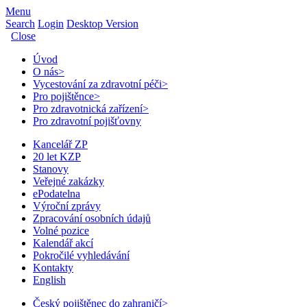
Menu
Search
Login
Desktop Version
Close
Úvod
O nás
>
Vycestování za zdravotní péči
>
Pro pojištěnce
>
Pro zdravotnická zařízení
>
Pro zdravotní pojišťovny
Kancelář ZP
20 let KZP
Stanovy
Veřejné zakázky
ePodatelna
Výroční zprávy
Zpracování osobních údajů
Volné pozice
Kalendář akcí
Pokročilé vyhledávání
Kontakty
English
Český pojištěnec do zahraničí
>