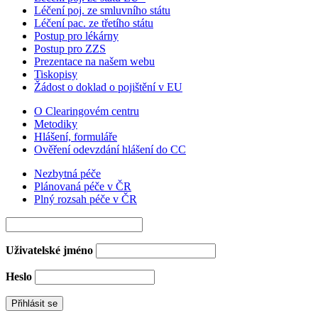
Léčení poj. ze smluvního státu
Léčení pac. ze třetího státu
Postup pro lékárny
Postup pro ZZS
Prezentace na našem webu
Tiskopisy
Žádost o doklad o pojištění v EU
O Clearingovém centru
Metodiky
Hlášení, formuláře
Ověření odevzdání hlášení do CC
Nezbytná péče
Plánovaná péče v ČR
Plný rozsah péče v ČR
Uživatelské jméno
Heslo