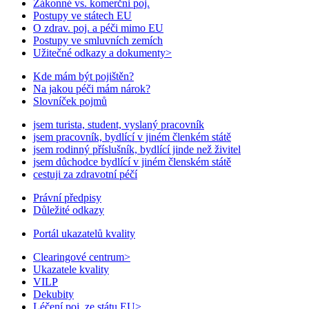
Zákonné vs. komerčni poj.
Postupy ve státech EU
O zdrav. poj. a péči mimo EU
Postupy ve smluvních zemích
Užitečné odkazy a dokumenty
>
Kde mám být pojištěn?
Na jakou péči mám nárok?
Slovníček pojmů
jsem turista, student, vyslaný pracovník
jsem pracovník, bydlící v jiném členkém státě
jsem rodinný příslušník, bydlící jinde než živitel
jsem důchodce bydlící v jiném členském státě
cestuji za zdravotní péčí
Právní předpisy
Důležité odkazy
Portál ukazatelů kvality
Clearingové centrum
>
Ukazatele kvality
VILP
Dekubity
Léčení poj. ze státu EU
>