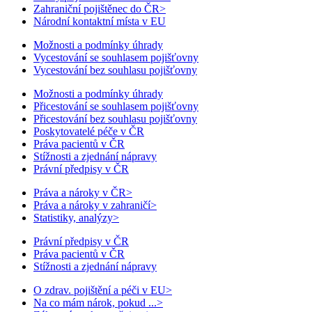
Zahraniční pojištěnec do ČR
>
Národní kontaktní místa v EU
Možnosti a podmínky úhrady
Vycestování se souhlasem pojišťovny
Vycestování bez souhlasu pojišťovny
Možnosti a podmínky úhrady
Přicestování se souhlasem pojišťovny
Přicestování bez souhlasu pojišťovny
Poskytovatelé péče v ČR
Práva pacientů v ČR
Stížnosti a zjednání nápravy
Právní předpisy v ČR
Práva a nároky v ČR
>
Práva a nároky v zahraničí
>
Statistiky, analýzy
>
Právní předpisy v ČR
Práva pacientů v ČR
Stížnosti a zjednání nápravy
O zdrav. pojištění a péči v EU
>
Na co mám nárok, pokud ...
>