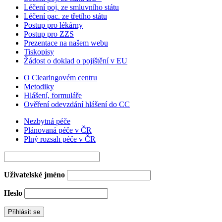
Léčení poj. ze smluvního státu
Léčení pac. ze třetího státu
Postup pro lékárny
Postup pro ZZS
Prezentace na našem webu
Tiskopisy
Žádost o doklad o pojištění v EU
O Clearingovém centru
Metodiky
Hlášení, formuláře
Ověření odevzdání hlášení do CC
Nezbytná péče
Plánovaná péče v ČR
Plný rozsah péče v ČR
Uživatelské jméno
Heslo