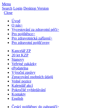
Menu
Search
Login
Desktop Version
Close
Úvod
O nás
>
Vycestování za zdravotní péči
>
Pro pojištěnce
>
Pro zdravotnická zařízení
>
Pro zdravotní pojišťovny
Kancelář ZP
20 let KZP
Stanovy
Veřejné zakázky
ePodatelna
Výroční zprávy
Zpracování osobních údajů
Volné pozice
Kalendář akcí
Pokročilé vyhledávání
Kontakty
English
Český pojištěnec do zahraničí
>