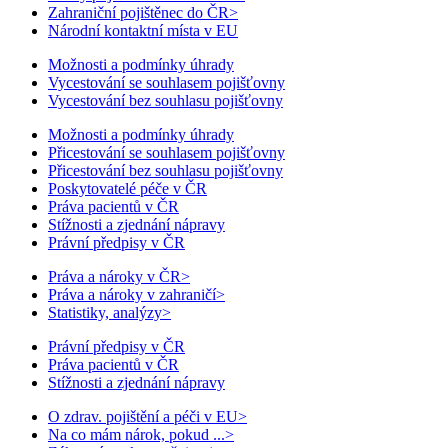
Zahraniční pojištěnec do ČR
>
Národní kontaktní místa v EU
Možnosti a podmínky úhrady
Vycestování se souhlasem pojišťovny
Vycestování bez souhlasu pojišťovny
Možnosti a podmínky úhrady
Přicestování se souhlasem pojišťovny
Přicestování bez souhlasu pojišťovny
Poskytovatelé péče v ČR
Práva pacientů v ČR
Stížnosti a zjednání nápravy
Právní předpisy v ČR
Práva a nároky v ČR
>
Práva a nároky v zahraničí
>
Statistiky, analýzy
>
Právní předpisy v ČR
Práva pacientů v ČR
Stížnosti a zjednání nápravy
O zdrav. pojištění a péči v EU
>
Na co mám nárok, pokud ...
>