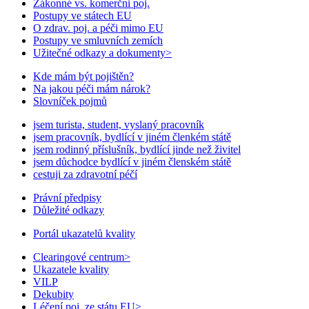
Zákonné vs. komerčni poj.
Postupy ve státech EU
O zdrav. poj. a péči mimo EU
Postupy ve smluvních zemích
Užitečné odkazy a dokumenty
>
Kde mám být pojištěn?
Na jakou péči mám nárok?
Slovníček pojmů
jsem turista, student, vyslaný pracovník
jsem pracovník, bydlící v jiném členkém státě
jsem rodinný příslušník, bydlící jinde než živitel
jsem důchodce bydlící v jiném členském státě
cestuji za zdravotní péčí
Právní předpisy
Důležité odkazy
Portál ukazatelů kvality
Clearingové centrum
>
Ukazatele kvality
VILP
Dekubity
Léčení poj. ze státu EU
>