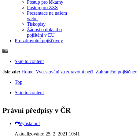
Postup pro lékárny
Postup pro ZZS
Prezentace na našem
webu
Tiskopisy
Žádost o doklad o
pojištění v EU
Pro zdravotní pojišťovny
Skip to content
Jste zde:
Home
Vycestování za zdravotní péči
Zahraniční pojištěne
Top
Skip to content
Právní předpisy v ČR
Vytisknout
Aktualizováno: 25. 2. 2021 10:41