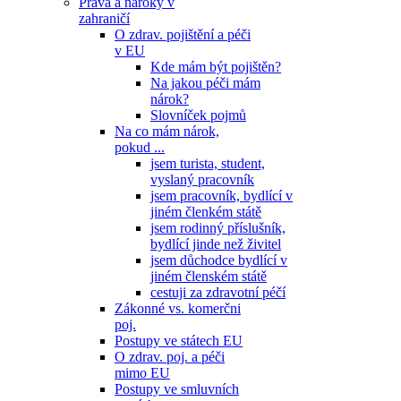
Práva a nároky v
zahraničí
O zdrav. pojištění a péči
v EU
Kde mám být pojištěn?
Na jakou péči mám
nárok?
Slovníček pojmů
Na co mám nárok,
pokud ...
jsem turista, student,
vyslaný pracovník
jsem pracovník, bydlící v
jiném členkém státě
jsem rodinný příslušník,
bydlící jinde než živitel
jsem důchodce bydlící v
jiném členském státě
cestuji za zdravotní péčí
Zákonné vs. komerčni
poj.
Postupy ve státech EU
O zdrav. poj. a péči
mimo EU
Postupy ve smluvních