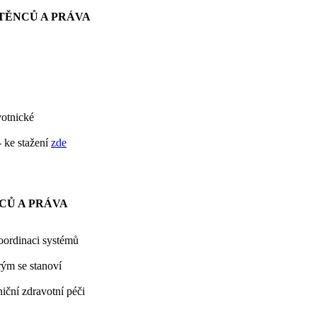
TĚNCŮ A PRÁVA
votnické
 ke stažení
zde
CŮ A PRÁVA
oordinaci systémů
rým se stanoví
iční zdravotní péči