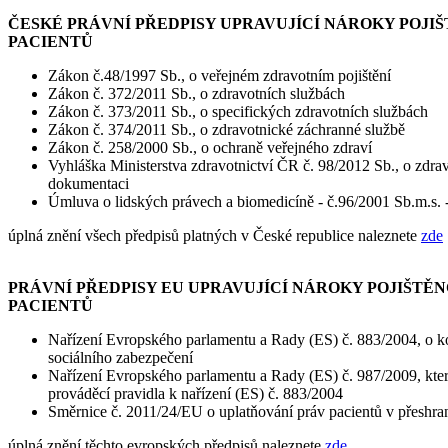
ČESKÉ PRÁVNÍ PŘEDPISY UPRAVUJÍCÍ NÁROKY POJIŠ
PACIENTŮ
Zákon č.48/1997 Sb., o veřejném zdravotním pojištění
Zákon č. 372/2011 Sb., o zdravotních službách
Zákon č. 373/2011 Sb., o specifických zdravotních službách
Zákon č. 374/2011 Sb., o zdravotnické záchranné službě
Zákon č. 258/2000 Sb., o ochraně veřejného zdraví
Vyhláška Ministerstva zdravotnictví ČR č. 98/2012 Sb., o zdra
dokumentaci
Úmluva o lidských právech a biomedicíně - č.96/2001 Sb.m.s. -
úplná znění všech předpisů platných v České republice naleznete
zde
PRÁVNÍ PŘEDPISY EU UPRAVUJÍCÍ NÁROKY POJIŠTĚN
PACIENTŮ
Nařízení Evropského parlamentu a Rady (ES) č. 883/2004, o k
sociálního zabezpečení
Nařízení Evropského parlamentu a Rady (ES) č. 987/2009, kte
prováděcí pravidla k nařízení (ES) č. 883/2004
Směrnice č. 2011/24/EU o uplatňování práv pacientů v přeshran
úplná znění těchto evropských předpisů naleznete
zde