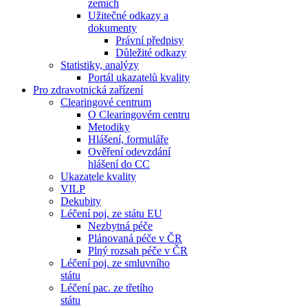
zemích
Užitečné odkazy a
dokumenty
Právní předpisy
Důležité odkazy
Statistiky, analýzy
Portál ukazatelů kvality
Pro zdravotnická zařízení
Clearingové centrum
O Clearingovém centru
Metodiky
Hlášení, formuláře
Ověření odevzdání
hlášení do CC
Ukazatele kvality
VILP
Dekubity
Léčení poj. ze státu EU
Nezbytná péče
Plánovaná péče v ČR
Plný rozsah péče v ČR
Léčení poj. ze smluvního
státu
Léčení pac. ze třetího
státu