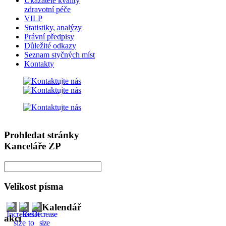
Ukazatele kvality
zdravotní péče
VILP
Statistiky, analýzy
Právní předpisy
Důležité odkazy
Seznam styčných míst
Kontakty
Prohledat stránky
Kanceláře ZP
Velikost písma
Kalendář
akcí