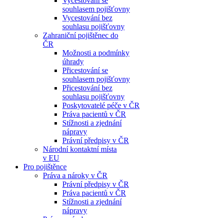
Vycestování se
souhlasem pojišťovny
Vycestování bez
souhlasu pojišťovny
Zahraniční pojištěnec do
ČR
Možnosti a podmínky
úhrady
Přicestování se
souhlasem pojišťovny
Přicestování bez
souhlasu pojišťovny
Poskytovatelé péče v ČR
Práva pacientů v ČR
Stížnosti a zjednání
nápravy
Právní předpisy v ČR
Národní kontaktní místa
v EU
Pro pojištěnce
Práva a nároky v ČR
Právní předpisy v ČR
Práva pacientů v ČR
Stížnosti a zjednání
nápravy