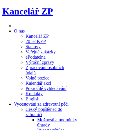
Kancelář ZP
O nás
Kancelář ZP
20 let KZP
Stanovy
Veřejné zakázky
ePodatelna
Výroční zprávy
Zpracování osobních
údajů
Volné pozice
Kalendář akcí
Pokročilé vyhledávání
Kontakty
English
Vycestování za zdravotní péči
Český pojištěnec do
zahraničí
Možnosti a podmínky
úhrady