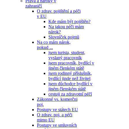
Práva a nároky v
zahraničí
O zdrav. pojištění a péči
v EU
Kde mám být pojištěn?
Na jakou péči mám
nárok?
Slovníček pojmů
Na co mám nárok,
pokud ...
jsem turista, student,
vyslaný pracovník
jsem pracovník, bydlící v
jiném členkém státě
jsem rodinný příslušník,
bydlící jinde než živitel
jsem důchodce bydlící v
jiném členském státě
cestuji za zdravotní péčí
Zákonné vs. komerčni
poj.
Postupy ve státech EU
O zdrav. poj. a péči
mimo EU
Postupy ve smluvních