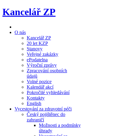
Kancelář ZP
O nás
Kancelář ZP
20 let KZP
Stanovy
Veřejné zakázky
ePodatelna
Výroční zprávy
Zpracování osobních
údajů
Volné pozice
Kalendář akcí
Pokročilé vyhledávání
Kontakty
English
Vycestování za zdravotní péči
Český pojištěnec do
zahraničí
Možnosti a podmínky
úhrady