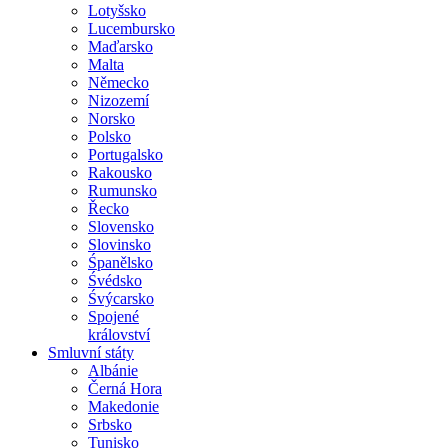
Lotyšsko
Lucembursko
Maďarsko
Malta
Německo
Nizozemí
Norsko
Polsko
Portugalsko
Rakousko
Rumunsko
Řecko
Slovensko
Slovinsko
Śpanělsko
Śvédsko
Śvýcarsko
Spojené
království
Smluvní státy
Albánie
Černá Hora
Makedonie
Srbsko
Tunisko