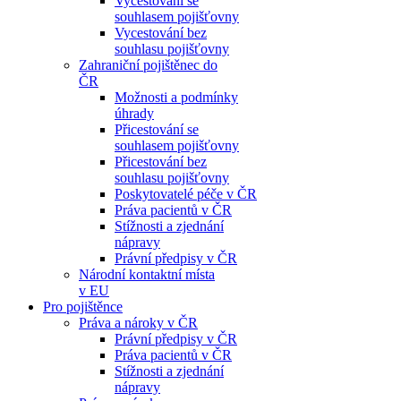
Vycestování se
souhlasem pojišťovny
Vycestování bez
souhlasu pojišťovny
Zahraniční pojištěnec do
ČR
Možnosti a podmínky
úhrady
Přicestování se
souhlasem pojišťovny
Přicestování bez
souhlasu pojišťovny
Poskytovatelé péče v ČR
Práva pacientů v ČR
Stížnosti a zjednání
nápravy
Právní předpisy v ČR
Národní kontaktní místa
v EU
Pro pojištěnce
Práva a nároky v ČR
Právní předpisy v ČR
Práva pacientů v ČR
Stížnosti a zjednání
nápravy