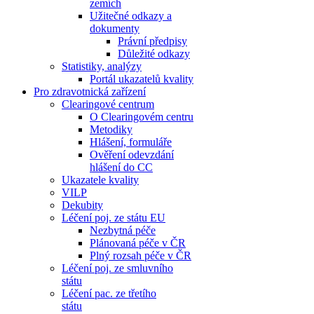
zemích
Užitečné odkazy a
dokumenty
Právní předpisy
Důležité odkazy
Statistiky, analýzy
Portál ukazatelů kvality
Pro zdravotnická zařízení
Clearingové centrum
O Clearingovém centru
Metodiky
Hlášení, formuláře
Ověření odevzdání
hlášení do CC
Ukazatele kvality
VILP
Dekubity
Léčení poj. ze státu EU
Nezbytná péče
Plánovaná péče v ČR
Plný rozsah péče v ČR
Léčení poj. ze smluvního
státu
Léčení pac. ze třetího
státu