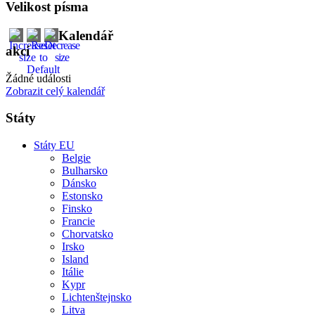
Velikost písma
Kalendář
akcí
Žádné události
Zobrazit celý kalendář
Státy
Státy EU
Belgie
Bulharsko
Dánsko
Estonsko
Finsko
Francie
Chorvatsko
Irsko
Island
Itálie
Kypr
Lichtenštejnsko
Litva