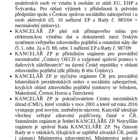
neaktivních osob ve vztahu k osobám ze států EU, EHP a
Švýcarska. Pro oblast výjimek z příslušnosti k právním
předpisům spolu s Českou správou sociálního zabezpečení i u
osob aktivních (čl. 16 nařízení EP a Rady č. 883/04 +
mezinárodní smlouvy).
KANCELÁŘ ZP plní roli přístupového místa pro
elektronickou výměnu dat a dokumentů mezi českým
systémem veřejného zdravotního pojištění a ostatními státy dle
čl. 1, odst. 2a a čl. 88, odst. 1 nařízení EP a Rady č. 987/09
KANCELÁŘ ZP je příslušným orgánem pro provádění
mezinárodní „Úmluvy OECD o vzájemné správní pomoci v
daňových záležitostech“ na území České republiky v oblasti
zdravotního pojištění (dle přílohy B této Úmluvy).
KANCELÁŘ ZP je styčným orgánem ČR pro provádění
bilaterálních prezidentských smluv o sociálním zabezpečení,
kryjících oblast zdravotního pojištění (smlouvy se Srbskem,
Makedonií, Černou Horou a Tureckem)
KANCELÁŘ ZP je pokračovatelem Centra mezistátních
úhrad (CMU), které vzniklo v roce 2001 a které od roku 2016
vystupuje pod novým, změněným názvem. Kancelář sdružuje
všechny veřejné zdravotní pojišťovny, činné v ČR.
Statutárním orgánem je ředitel KANCELÁŘE ZP. Nejvyšším
orgánem je správní Rada KANCELÁŘE ZP. Na činnosti
Rady se v otázkách, týkajících se zajištění závazků ČR, podílí
i zástupci Ministerstva zdravotnictví, Ministerstva práce a