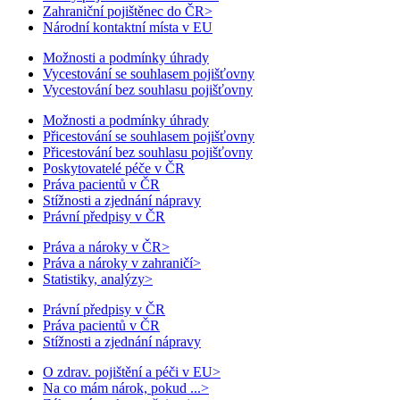
Zahraniční pojištěnec do ČR
>
Národní kontaktní místa v EU
Možnosti a podmínky úhrady
Vycestování se souhlasem pojišťovny
Vycestování bez souhlasu pojišťovny
Možnosti a podmínky úhrady
Přicestování se souhlasem pojišťovny
Přicestování bez souhlasu pojišťovny
Poskytovatelé péče v ČR
Práva pacientů v ČR
Stížnosti a zjednání nápravy
Právní předpisy v ČR
Práva a nároky v ČR
>
Práva a nároky v zahraničí
>
Statistiky, analýzy
>
Právní předpisy v ČR
Práva pacientů v ČR
Stížnosti a zjednání nápravy
O zdrav. pojištění a péči v EU
>
Na co mám nárok, pokud ...
>