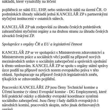
nákladů, které vynaložily na léčení
pojištěnců ze států EU, EHP, nebo smluvních států na území ČR. O
podmínkách úhrady nákladů jedná KANCELÁŘ ZP s partnerskými
styčnými institucemi v ostatních státech.
KANCELÁŘ ZP tak zodpovídá za úhradu českých pohledávek
zahraničními styčnými orgány a na druhou stranu za úhradu českých
závazků českými ZP.
Spolupráce s orgány ČR a EU a legislativní činnost
KANCELÁŘ ZP se ve spolupráci s Ministerstvem zdravotnictví a
Ministerstvem práce a sociálních věcí podílí na přípravě nových
mezinárodních smluv o sociálním zabezpečení a správních ujednání
k těmto smlouvám. KANCELÁŘ ZP se spolu s orgány státní správy
úzce podílí na přípravě nových norem evropského práva v této
oblasti. Spolupracuje na přípravě českých legislativních změn,
týkajících se zdravotního pojištění.
Pracovníci KANCELÁŘE ZP jsou členy Technické komise a
Účetní komise (v rámci Evropské komise - DG Employment), které
řeší praktické otázky a důsledky evropské koordinace systémů
sociálního zabezpečení. Jsou členy i řady dalších evropských i
národních komisí, pracovních skupin, nebo jinak definovaných
orgánů.