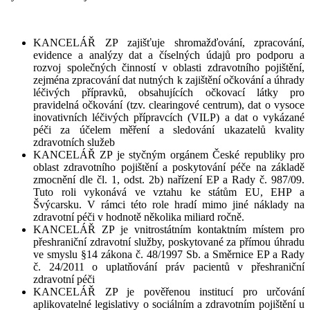
KANCELÁŘ ZP zajišťuje shromažďování, zpracování,
evidence a analýzy dat a číselných údajů pro podporu a
rozvoj společných činností v oblasti zdravotního pojištění,
zejména zpracování dat nutných k zajištění očkování a úhrady
léčivých přípravků, obsahujících očkovací látky pro
pravidelná očkování (tzv. clearingové centrum), dat o vysoce
inovativních léčivých přípravcích (VILP) a dat o vykázané
péči za účelem měření a sledování ukazatelů kvality
zdravotních služeb
KANCELÁŘ ZP je styčným orgánem České republiky pro
oblast zdravotního pojištění a poskytování péče na základě
zmocnění dle čl. 1, odst. 2b) nařízení EP a Rady č. 987/09.
Tuto roli vykonává ve vztahu ke státům EU, EHP a
Švýcarsku. V rámci této role hradí mimo jiné náklady na
zdravotní péči v hodnotě několika miliard ročně.
KANCELÁŘ ZP je vnitrostátním kontaktním místem pro
přeshraniční zdravotní služby, poskytované za přímou úhradu
ve smyslu §14 zákona č. 48/1997 Sb. a Směrnice EP a Rady
č. 24/2011 o uplatňování práv pacientů v přeshraniční
zdravotní péči
KANCELÁŘ ZP je pověřenou institucí pro určování
aplikovatelné legislativy o sociálním a zdravotním pojištění u