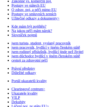
Zákonné vs. komerčni poj.
Postupy ve státech EU
O zdrav. poj. a péči mimo EU
Postupy ve smluvních zemích
Užitečné odkazy a dokumenty
>
Kde mám být pojištěn?
Na jakou péči mám nárok?
Slovníček pojmů
jsem turista, student, vyslaný pracovník
jsem pracovník, bydlící v jiném členkém státě
jsem rodinný příslušník, bydlící jinde než živitel
jsem důchodce bydlící v jiném členském státě
cestuji za zdravotní péčí
Právní předpisy
Důležité odkazy
Portál ukazatelů kvality
Clearingové centrum
>
Ukazatele kvality
VILP
Dekubity
Léčení poj. ze státu EU
>