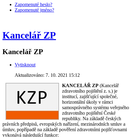
Zapomenuté heslo?
Zapomenuté jméno?
Kancelář ZP
Kancelář ZP
Vytisknout
Aktualizováno: 7. 10. 2021 15:12
KANCELÁŘ ZP
(Kancelář
zdravotního pojištění z. s.) je
institucí, zajišťující společné,
horizontální úkoly v rámci
samosprávného systému veřejného
zdravotního pojištění České
republiky. Na základě českých
právních předpisů, evropských nařízení, mezinárodních smluv a
úmluv, popřípadě na základě pověření zdravotními pojišťovnami
vykonává následující funkce: