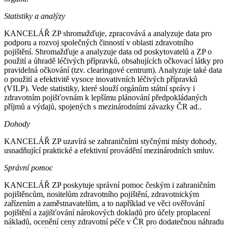
Statistiky a analýzy
KANCELÁŘ ZP shromažďuje, zpracovává a analyzuje data pro
podporu a rozvoj společných činností v oblasti zdravotního
pojištění. Shromažďuje a analyzuje data od poskytovatelů a ZP o
použití a úhradě léčivých přípravků, obsahujících očkovací látky pro
pravidelná očkování (tzv. clearingové centrum). Analyzuje také data
o použití a efektivitě vysoce inovativních léčivých přípravků
(VILP). Vede statistiky, které slouží orgánům státní správy i
zdravotním pojišťovnám k lepšímu plánování předpokládaných
příjmů a výdajů, spojených s mezinárodními závazky ČR ad..
Dohody
KANCELÁŘ ZP uzavírá se zahraničními styčnými místy dohody,
usnadňující praktické a efektivní provádění mezinárodních smluv.
Správní pomoc
KANCELÁŘ ZP poskytuje správní pomoc českým i zahraničním
pojištěncům, nositelům zdravotního pojištění, zdravotnickým
zařízením a zaměstnavatelům, a to například ve věci ověřování
pojištění a zajišťování nárokových dokladů pro účely proplacení
nákladů, ocenění ceny zdravotní péče v ČR pro dodatečnou náhradu