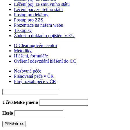
Léčení poj. ze smluvního státu
Léčení pac. ze třetího státu
Postup pro lékárny
Postup pro ZZS
Prezentace na našem webu
Tiskopisy
Žádost o doklad o pojištění v EU
O Clearingovém centru
Metodiky
Hlášení, formuláře
Ověření odevzdání hlášení do CC
Nezbytná péče
Plánovaná péče v ČR
Plný rozsah péče v ČR
Uživatelské jméno
Heslo