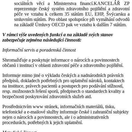
sociálních věcí a Ministerstva financí.KANCELÁŘ ZP
reprezentuje český systém zdravotního pojištění a zdravotní
péče ve vztahu k celkem 35 státům EU, EHP, Švýcarsku a
smluvním státům. Pro oblast spolupráce při vymáhání odvodů
na základě Úmluvy OECD pak ve vztahu k dalším 7 státům.
V rámci výše uvedených funkcí a na základě svých stanov
zabezpečuje zejména následující činnosti:
Informační servis a poradenská činnost
Shromažďuje a poskytuje informace o nárocích a povinnostech
občanů i institucí v oblasti zdravotní péče a zdravotního pojištění.
Informuje mimo jiné o výkladu českých a nadnárodních právních
předpisů, dokladech potřebných pro uplatnění nároků, kontaktech
na instituce, právech pacientů a postupech pro podávání stížností,
resp. možnostech řešení sporů, předpisech o standardech kvality a
bezpečnosti poskytování zdravotních služeb atd.
Prostřednictvím www stránek, informačních materiálů, tisku,
telefonické a e-mailové služby informuje české i zahraniční subjekty
nejen o nárocích a povinnostech, ale i o administrativních
procedurách, potřebných k jejich uplatnění.