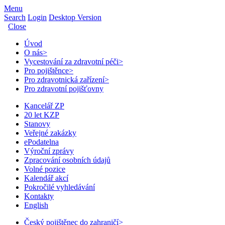
Menu
Search
Login
Desktop Version
Close
Úvod
O nás
>
Vycestování za zdravotní péči
>
Pro pojištěnce
>
Pro zdravotnická zařízení
>
Pro zdravotní pojišťovny
Kancelář ZP
20 let KZP
Stanovy
Veřejné zakázky
ePodatelna
Výroční zprávy
Zpracování osobních údajů
Volné pozice
Kalendář akcí
Pokročilé vyhledávání
Kontakty
English
Český pojištěnec do zahraničí
>